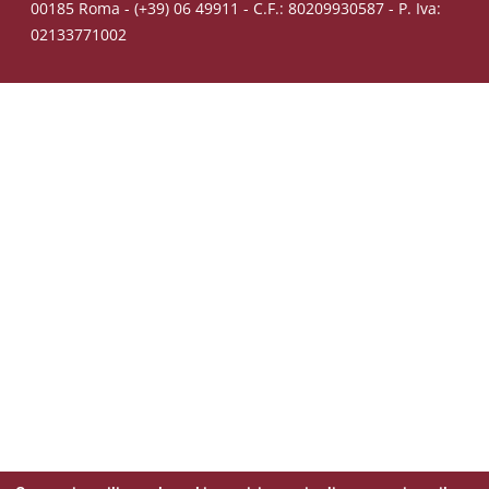
00185 Roma - (+39) 06 49911 - C.F.: 80209930587 - P. Iva:
02133771002