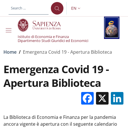
Skip to main content
Skip to footer content
EN
LANGUAGE SWITCHER: CURR
Istituto di Economia e Finanza
Dipartimento Studi Giuridici ed Economici
Breadcrumb
Home
/
Emergenza Covid 19 - Apertura Biblioteca
Emergenza Covid 19 -
Apertura Biblioteca
Facebo
X
La Biblioteca di Economia e Finanza per la pandemia
ancora vigente è apertura con il seguente calendario