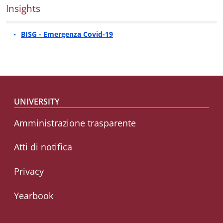
Insights
BISG - Emergenza Covid-19
Footer menu
UNIVERSITY
Amministrazione trasparente
Atti di notifica
Privacy
Yearbook