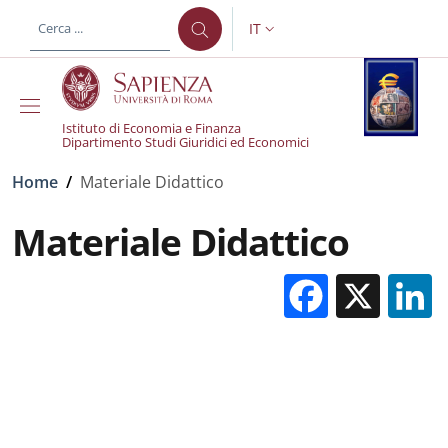
Salta al contenuto principale
Skip to footer content
IT
SELETTORE LINGUA: CURREN
Istituto di Economia e Finanza
Dipartimento Studi Giuridici ed Economici
Briciole di pane
Home
/
Materiale Didattico
Materiale Didattico
Facebo
X